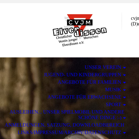
cvj
(D)e
UNSER VEREIN
JUGEND- UND KINDERGRUPPEN
ANGEBOTE FÜR FAMILIEN
MUSIK
ANGEBOTE FÜR ERWACHSENE
SPORT
AUSLEIHEN... UNSER SPIELMOBIL UND ANDERE
SCHÖNE DINGE :-)
ANMELDUNGEN, SATZUNG, DOWNLOADBEREICH
LINKS/IMPRESSUM/ARCHIV/DATENSCHUTZ